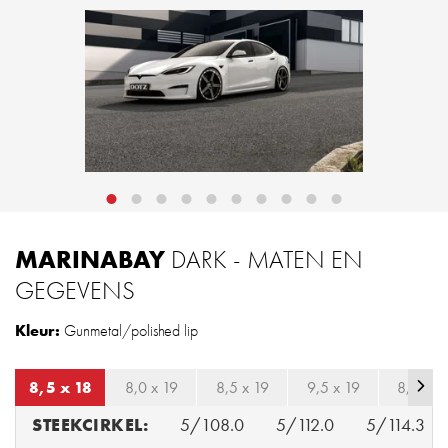
MARINABAY
DARK - MATEN EN
GEGEVENS
Kleur:
Gunmetal/polished lip
8,5 x 18
8,0 x 19
8,5 x 19
9,5 x 19
8,5 x 2
STEEKCIRKEL:
5/108.0
5/112.0
5/114.3