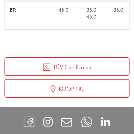
ET:
45.0
35.0
35.0
45.0
TÜV Certificaten
KOOP NU
https://www.facebook
Instagram
Contact
Whatsap
http