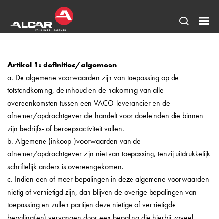
Open
AL
pagina
-
zoeken
AE
Artikel 1: definities/algemeen
a. De algemene voorwaarden zijn van toepassing op de
DO
totstandkoming, de inhoud en de nakoming van alle
DE
overeenkomsten tussen een VACO-leverancier en de
lic
afnemer/opdrachtgever die handelt voor doeleinden die binnen
vel
zijn bedrijfs- of beroepsactiviteit vallen.
&
b. Algemene (inkoop-)voorwaarden van de
afnemer/opdrachtgever zijn niet van toepassing, tenzij uitdrukkelijk
AL
schriftelijk anders is overeengekomen.
Sta
c. Indien een of meer bepalingen in deze algemene voorwaarden
vel
nietig of vernietigd zijn, dan blijven de overige bepalingen van
toepassing en zullen partijen deze nietige of vernietigde
bepaling(en) vervangen door een bepaling die hierbij zoveel