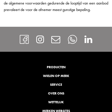
de algemene voorwaarden gedurende de looptijd van een aanbod
prevaleert de voor de afnemer meest gunstige bepaling.
https://www.facebook
Instagram
Contact
Whatsap
http
PRODUCTEN
WIELEN OP MERK
SERVICE
OVER ONS
WETTELIJK
MERKEN WEBSITES