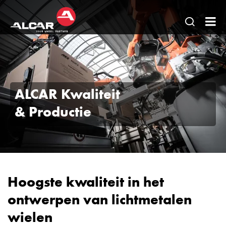
Open
AL
pagina
-
zoeken
AE
DO
ALCAR Kwaliteit
DE
& Productie
lic
vel
&
AL
Sta
Hoogste kwaliteit in het
vel
ontwerpen van lichtmetalen
wielen