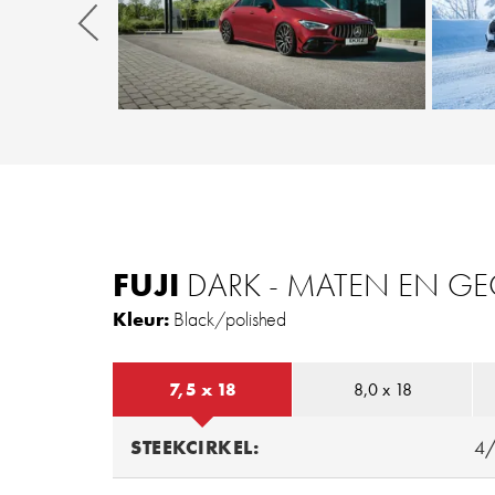
Zurück
FUJI
DARK - MATEN EN G
Kleur:
Black/polished
7,5 x 18
8,0 x 18
STEEKCIRKEL:
4/