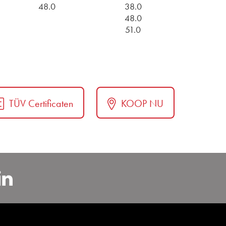
48.0
38.0
48.0
51.0
TÜV Certificaten
KOOP NU
carBenelux
sapp
https://www.linkedin.com/c