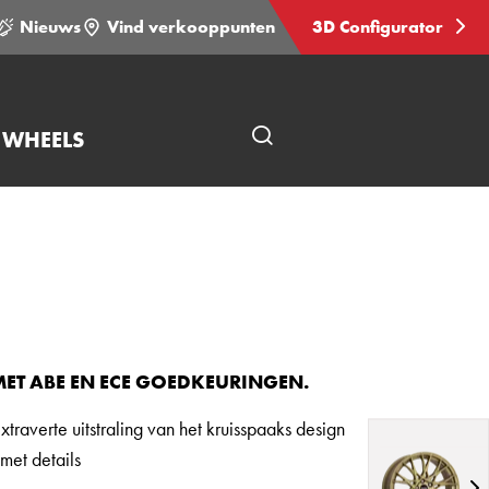
Nieuws
Vind verkooppunten
3D Configurator
 WHEELS
Open
pagina
zoeken
ET ABE EN ECE GOEDKEURINGEN.
raverte uitstraling van het kruisspaaks design
 met details