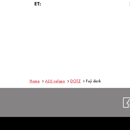
ET:
Home
ALU velgen
DOTZ
Fuji dark