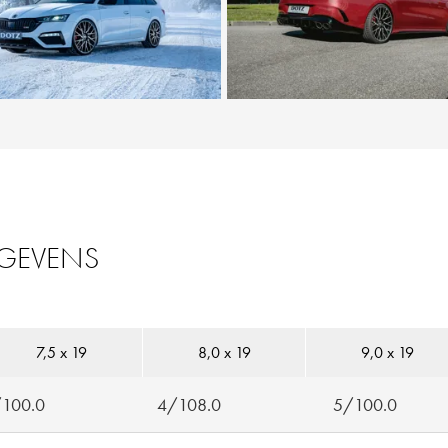
EGEVENS
7,5 x 19
8,0 x 19
9,0 x 19
100.0
4/108.0
5/100.0