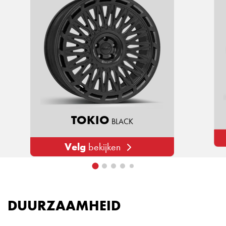
TOKIO
BLACK
Velg
bekijken
DUURZAAMHEID