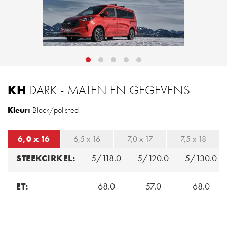
KH
DARK - MATEN EN GEGEVENS
Kleur:
Black/polished
6,0 x 16
6,5 x 16
7,0 x 17
7,5 x 18
STEEKCIRKEL:
5/118.0
5/120.0
5/130.0
ET:
68.0
57.0
68.0