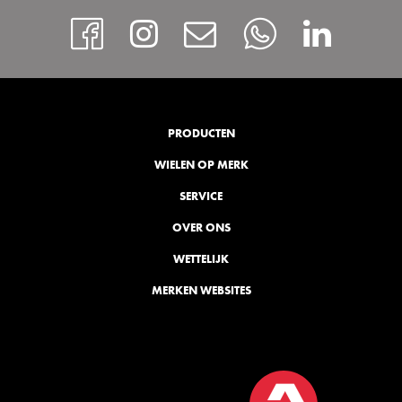
https://www.facebook
Instagram
Contact
Whatsap
http
PRODUCTEN
WIELEN OP MERK
SERVICE
OVER ONS
WETTELIJK
MERKEN WEBSITES