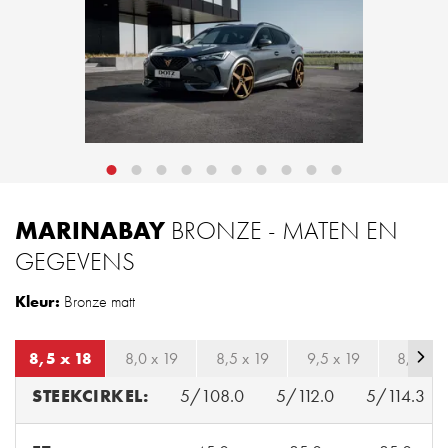
MARINABAY
BRONZE - MATEN EN
GEGEVENS
Kleur:
Bronze matt
8,5 x 18
8,0 x 19
8,5 x 19
9,5 x 19
8,5 x 2
STEEKCIRKEL:
5/108.0
5/112.0
5/114.3