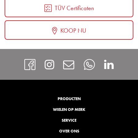
TÜV Certificaten
KOOP NU
https://www.facebook
Instagram
Contact
Whatsap
http
PRODUCTEN
WIELEN OP MERK
SERVICE
OVER ONS