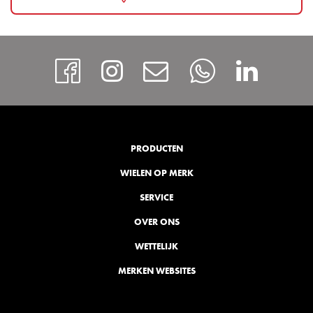
https://www.facebook
Instagram
Contact
Whatsap
http
PRODUCTEN
WIELEN OP MERK
SERVICE
OVER ONS
WETTELIJK
MERKEN WEBSITES