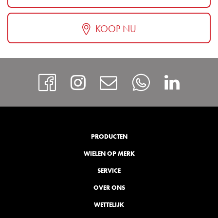
KOOP NU
https://www.facebook
Instagram
Contact
Whatsap
http
PRODUCTEN
WIELEN OP MERK
SERVICE
OVER ONS
WETTELIJK