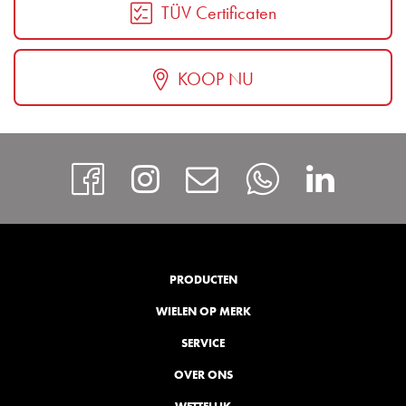
TÜV Certificaten
KOOP NU
https://www.facebook
Instagram
Contact
Whatsap
http
PRODUCTEN
WIELEN OP MERK
SERVICE
OVER ONS