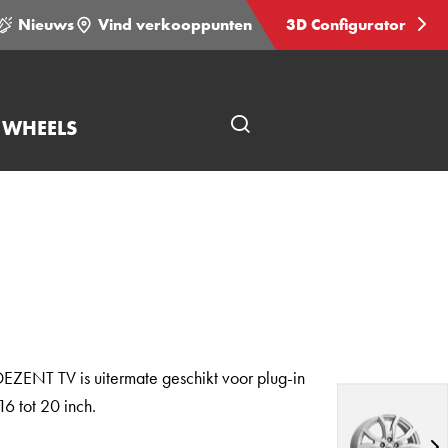
Nieuws
Vind verkooppunten
3D Configurator
 WHEELS
Open
pagina
zoeken
EZENT TV is uitermate geschikt voor plug-in
16 tot 20 inch.