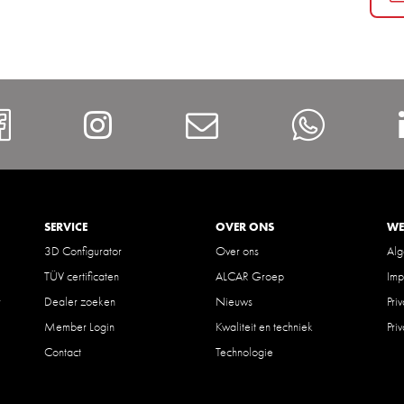
https://www.facebook.com/Al
Instagram
Contact
What
SERVICE
OVER ONS
WE
3D Configurator
Over ons
Al
TÜV certificaten
ALCAR Groep
Imp
r
Dealer zoeken
Nieuws
Pri
Member Login
Kwaliteit en techniek
Pri
Contact
Technologie