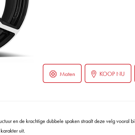
Maten
KOOP NU
ter
uctuur en de krachtige dubbele spaken straalt deze velg vooral b
karakter uit.