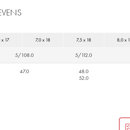
EVENS
 x 17
7,0 x 18
7,5 x 18
8,0 x 
5/108.0
5/112.0
47.0
48.0
52.0