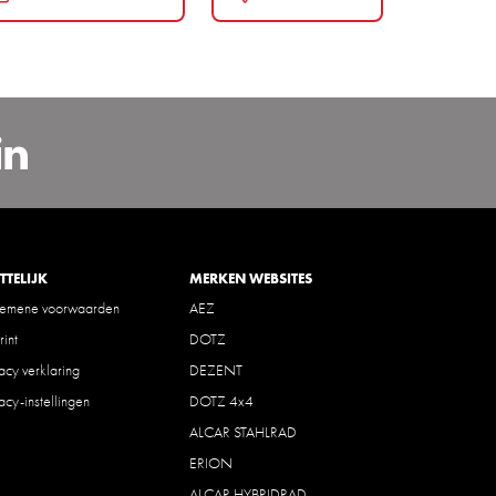
carBenelux
sapp
https://www.linkedin.com/c
TTELIJK
MERKEN WEBSITES
gemene voorwaarden
AEZ
rint
DOTZ
vacy verklaring
DEZENT
vacy-instellingen
DOTZ 4x4
ALCAR STAHLRAD
ERION
ALCAR HYBRIDRAD