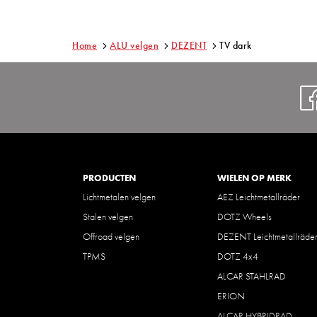
Home
ALU velgen
DEZENT
TV dark
PRODUCTEN
WIELEN OP MERK
Lichtmetalen velgen
AEZ Leichtmetallräder
Stalen velgen
DOTZ Wheels
Offroad velgen
DEZENT Leichtmetallräde
TPMS
DOTZ 4x4
ALCAR STAHLRAD
ERION
ALCAR HYBRIDRAD