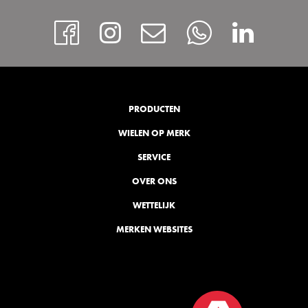
https://www.facebook
Instagram
Contact
Whatsap
http
PRODUCTEN
WIELEN OP MERK
SERVICE
OVER ONS
WETTELIJK
MERKEN WEBSITES