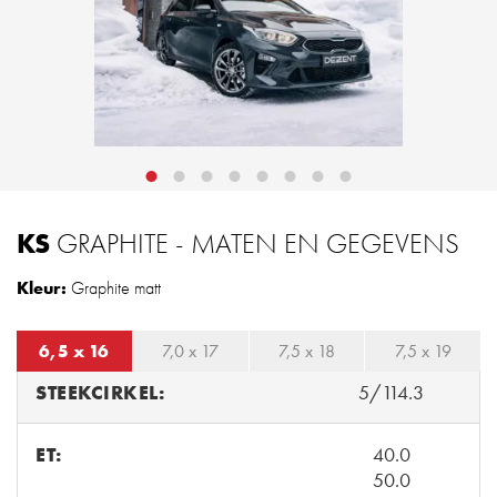
KS
GRAPHITE - MATEN EN GEGEVENS
Kleur:
Graphite matt
6,5 x 16
7,0 x 17
7,5 x 18
7,5 x 19
STEEKCIRKEL:
5/114.3
ET:
40.0
50.0