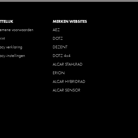
TTELIJK
MERKEN WEBSITES
gemene voorwaarden
AEZ
rint
DOTZ
vacy verklaring
DEZENT
vacy-instellingen
DOTZ 4x4
ALCAR STAHLRAD
ERION
ALCAR HYBRIDRAD
ALCAR SENSOR