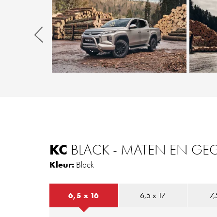
Zurück
KC
BLACK - MATEN EN GE
Kleur:
Black
6,5 x 16
6,5 x 17
7,