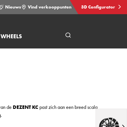
Nieuws
Vind verkooppunten
3D Configurator
 WHEELS
Open
pagina
zoeken
van de
DEZENT KC
past zich aan een breed scala
.