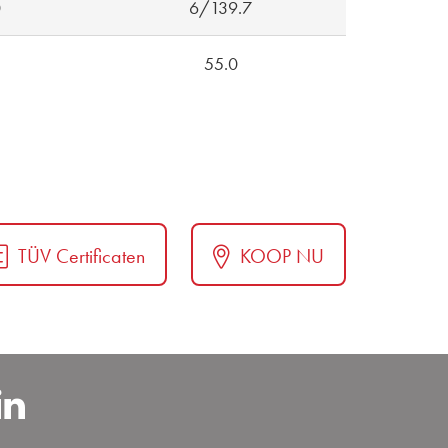
0
6/139.7
55.0
TÜV Certificaten
KOOP NU
carBenelux
sapp
https://www.linkedin.com/c