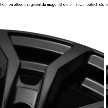
et on- en offroad-segment de mogelijkheid om zowel optisch als t