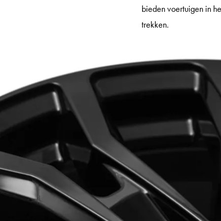
bieden voertuigen in h
trekken.