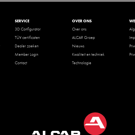
SERVICE
OVER ONS
WE
3D Configurator
Over ons
Al
TÜV certificaten
ALCAR Groep
Imp
r
Dealer zoeken
Nieuws
Pri
Member Login
Kwaliteit en techniek
Pri
Contact
Technologie