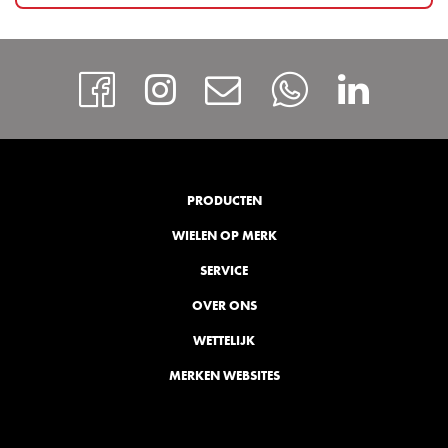
https://www.facebook
Instagram
Contact
Whatsap
http
PRODUCTEN
WIELEN OP MERK
SERVICE
OVER ONS
WETTELIJK
MERKEN WEBSITES